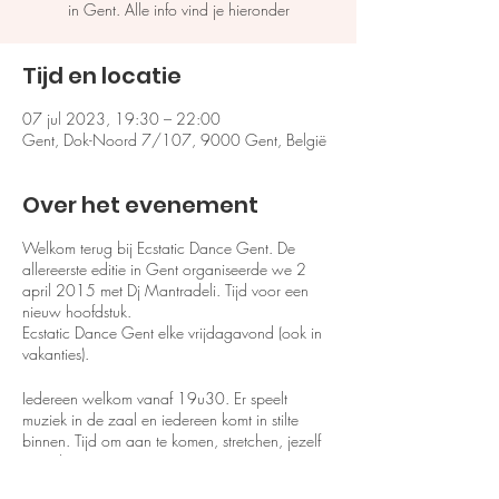
in Gent. Alle info vind je hieronder
Tijd en locatie
07 jul 2023, 19:30 – 22:00
Gent, Dok-Noord 7/107, 9000 Gent, België
Over het evenement
Welkom terug bij Ecstatic Dance Gent. De
allereerste editie in Gent organiseerde we 2
april 2015 met Dj Mantradeli. Tijd voor een
nieuw hoofdstuk.
Ecstatic Dance Gent elke vrijdagavond (ook in
vakanties).
Iedereen welkom vanaf 19u30. Er speelt
muziek in de zaal en iedereen komt in stilte
binnen. Tijd om aan te komen, stretchen, jezelf
in te dansen en op te warmen.