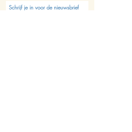
Schrijf je in voor de nieuwsbrief
Abonneren
Join us on socials
iris@butterflycircles.com
Geertskouter 18, 1730
Asbeek (Asse)