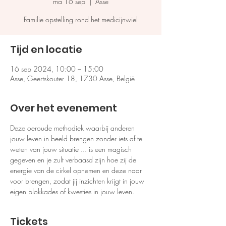
ma 16 sep
  |  
Asse
Familie opstelling rond het medicijnwiel
Tijd en locatie
16 sep 2024, 10:00 – 15:00
Asse, Geertskouter 18, 1730 Asse, België
Over het evenement
Deze oeroude methodiek waarbij anderen 
jouw leven in beeld brengen zonder iets af te 
weten van jouw situatie ... is een magisch 
gegeven en je zult verbaasd zijn hoe zij de 
energie van de cirkel opnemen en deze naar 
voor brengen, zodat jij inzichten krijgt in jouw 
eigen blokkades of kwesties in jouw leven. 
Tickets