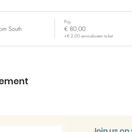
Prijs
rom South
€ 80,00
+€ 2,00 servicekosten ticket
nement
Join us on