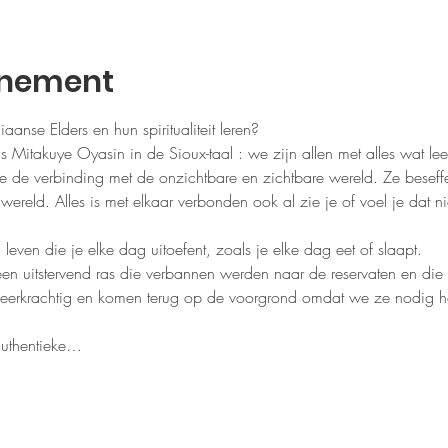
enement
anse Elders en hun spiritualiteit leren?
is Mitakuye Oyasin in de Sioux-taal : we zijn allen met alles wat l
e de verbinding met de onzichtbare en zichtbare wereld. Ze beseffe
 wereld. Alles is met elkaar verbonden ook al zie je of voel je dat 
n leven die je elke dag uitoefent, zoals je elke dag eet of slaapt.
en uitstervend ras die verbannen werden naar de reservaten en die 
 veerkrachtig en komen terug op de voorgrond omdat we ze nodig
authentieke…