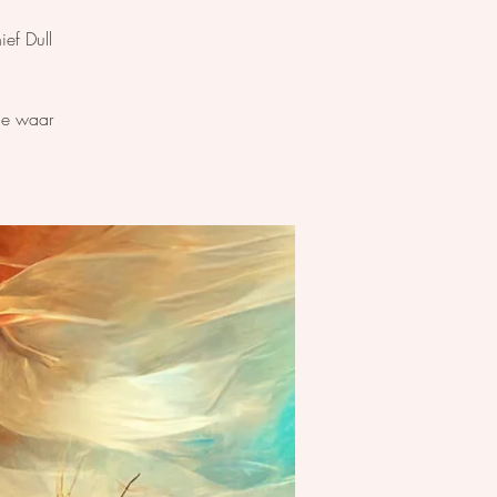
ef Dull
me waar