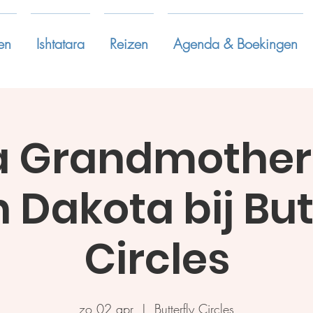
en
Ishtatara
Reizen
Agenda & Boekingen
a Grandmother
 Dakota bij But
Circles
zo 02 apr
  |  
Butterfly Circles