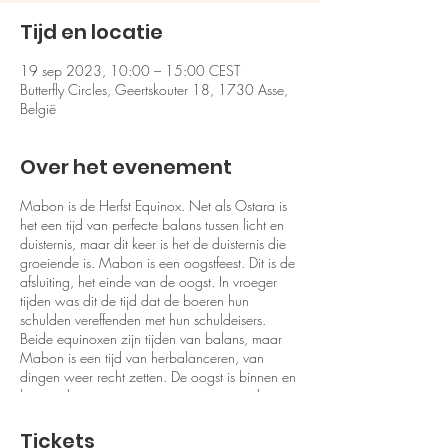
Tijd en locatie
19 sep 2023, 10:00 – 15:00 CEST
Butterfly Circles, Geertskouter 18, 1730 Asse,
België
Over het evenement
Mabon is de Herfst Equinox. Net als Ostara is
het een tijd van perfecte balans tussen licht en
duisternis, maar dit keer is het de duisternis die
groeiende is. Mabon is een oogstfeest. Dit is de
afsluiting, het einde van de oogst. In vroeger
tijden was dit de tijd dat de boeren hun
schulden vereffenden met hun schuldeisers.
Beide equinoxen zijn tijden van balans, maar
Mabon is een tijd van herbalanceren, van
dingen weer recht zetten. De oogst is binnen en
het is tijd om te zien wat we op voorraad
hebben. Dank betuigen is niet alleen dankbaar
zijn, maar het vereist ook taxatie en
Tickets