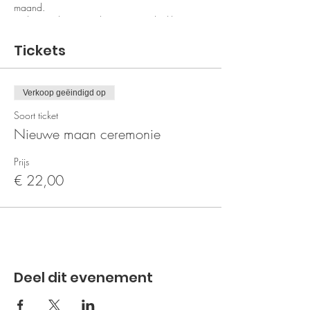
maand.
Gekoesterd, gewiegd en met een dankbaar
hart voeden we ons met nieuwe ideeën,
plannen, inzichten en liefde.
Tickets
13 manen die ons inspireren en voeden in de
magische spirituele cirkel.
Verkoop geëindigd op
Praktische tips hiervoor zie bij 'Ceremonies'
Soort ticket
onder 'Groepen'.
Nieuwe maan ceremonie
Prijs
€ 22,00
Deel dit evenement