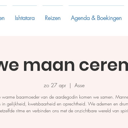
en
Ishtatara
Reizen
Agenda & Boekingen
we maan cere
zo 27 apr
  |  
Asse
e warme baarmoeder van de aardegodin komen we samen. Mann
 in gelijkheid, kwetsbaarheid en oprechtheid. We ademen en dr
etzelfde ritme en verbinden ons met de onzichtbare wereld van spiri