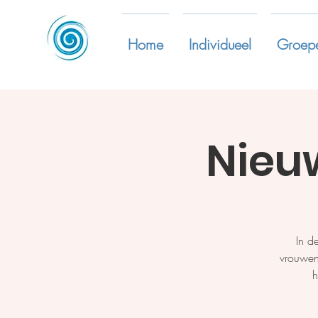
Home
Individueel
Groep
Nieu
In d
vrouwen
h