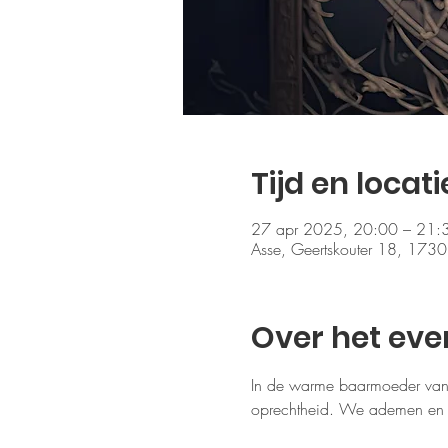
Tijd en locati
27 apr 2025, 20:00 – 21:
Asse, Geertskouter 18, 1730 
Over het ev
In de warme baarmoeder van
oprechtheid. We ademen en dr