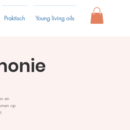
Praktisch
Young living oils
monie
en en
ummen op
t.