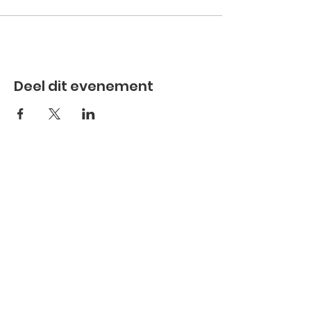
Deel dit evenement
Schrijf je in voor de nieuwsbrief
Abonneren