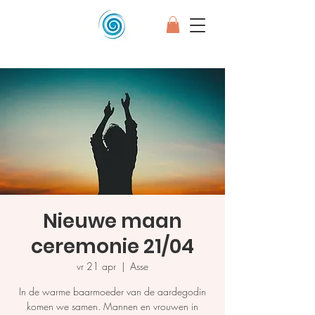
Nieuwe maan
ceremonie 21/04
vr 21 apr
  |  
Asse
In de warme baarmoeder van de aardegodin
komen we samen. Mannen en vrouwen in