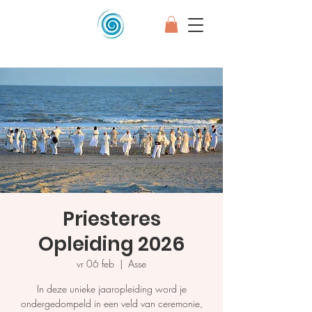
Priesteres
Opleiding 2026
vr 06 feb
  |  
Asse
In deze unieke jaaropleiding word je
ondergedompeld in een veld van ceremonie,