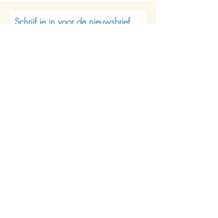
Schrijf je in voor de nieuwsbrief
Abonneren
Join us on socials
iris@butterflycircles.com
Geertskouter 18, 1730