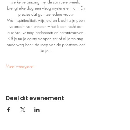
sterke verbinding met de spirituele wereld 
brengt elke dag een vleug mysterie en licht. En 
precies dát gunt ze iedere vrouw.
Want spiritualiteit, wijsheid en kracht zijn geen 
voorrecht van enkelen – het is een recht dat 
elke vrouw mag herinneren en herontvouwen. 
Of je nu je eerste stappen zet of al jarenlang 
onderweg bent: de roep van de priesteres leeft 
in jou.
Meer weergeven
Deel dit evenement