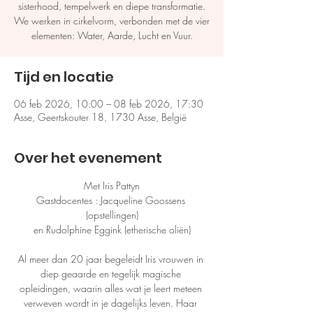
sisterhood, tempelwerk en diepe transformatie.
We werken in cirkelvorm, verbonden met de vier
elementen: Water, Aarde, Lucht en Vuur.
Tijd en locatie
06 feb 2026, 10:00 – 08 feb 2026, 17:30
Asse, Geertskouter 18, 1730 Asse, België
Over het evenement
​​​Met Iris Pattyn
Gastdocentes : Jacqueline Goossens 
(opstellingen)
en Rudolphine Eggink (etherische oliën)
Al meer dan 20 jaar begeleidt Iris vrouwen in 
diep geaarde en tegelijk magische 
opleidingen, waarin alles wat je leert meteen 
verweven wordt in je dagelijks leven. Haar 