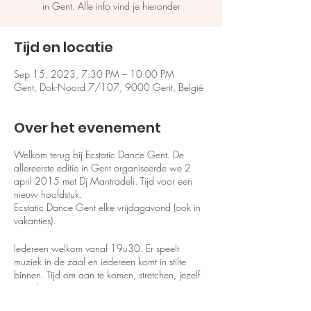
in Gent. Alle info vind je hieronder
Tijd en locatie
Sep 15, 2023, 7:30 PM – 10:00 PM
Gent, Dok-Noord 7/107, 9000 Gent, België
Over het evenement
Welkom terug bij Ecstatic Dance Gent. De
allereerste editie in Gent organiseerde we 2
april 2015 met Dj Mantradeli. Tijd voor een
nieuw hoofdstuk.
Ecstatic Dance Gent elke vrijdagavond (ook in
vakanties).
Iedereen welkom vanaf 19u30. Er speelt
muziek in de zaal en iedereen komt in stilte
binnen. Tijd om aan te komen, stretchen, jezelf
in te dansen en op te warmen.