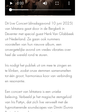
Dit Live Concert (dinsdagavond 10 juni 2025) 
van Ishtatara gaat door in de Bergkerk in 
Deventer met special guest Henk Van Glabbeek 
uit Nederland. Ze gaan ook nummers 
voorstellen van hun nieuwe album, een 
onvergetelijke avond om vredes vibraties over 
heel de wereld rond te sturen.
Iris nodigt het publiek uit om mee te zingen en 
te klinken, zodat onze stemmen samensmelten 
tot één groot, harmonieus koor van verbinding 
en resonantie.
Een concert van Ishtatara is een unieke 
beleving. Verbeeld je het magische stemgeluid 
van Iris Pattyn, dat zich live verweeft met de 
hypnotiserende soundscapes van Dimitri (Sunra 