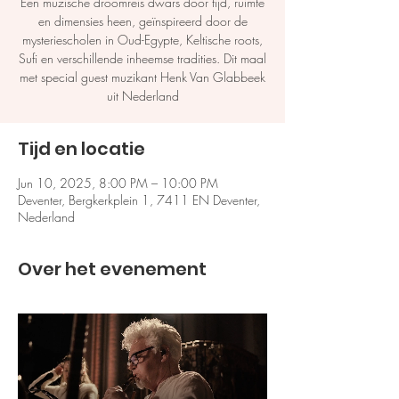
Een muzische droomreis dwars door tijd, ruimte
en dimensies heen, geïnspireerd door de
mysteriescholen in Oud-Egypte, Keltische roots,
Sufi en verschillende inheemse tradities. Dit maal
met special guest muzikant Henk Van Glabbeek
uit Nederland
Tijd en locatie
Jun 10, 2025, 8:00 PM – 10:00 PM
Deventer, Bergkerkplein 1, 7411 EN Deventer,
Nederland
Over het evenement