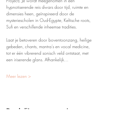
Project). Je wordt meegenomen in een 
hypnotiserende reis dwars door tijd, ruimte en 
dimensies heen, geïnspireerd door de 
mysteriescholen in Oud-Egypte, Keltische roots, 
Sufi en verschillende inheemse tradities.
Laat je betoveren door boventoonzang, heilige 
gebeden, chants, mantra’s en vocal medicine, 
tot er één vibrerend sonisch veld ontstaat, met 
een iriserende glans. Afhankelijk…
Meer lezen >
Deel dit evenement