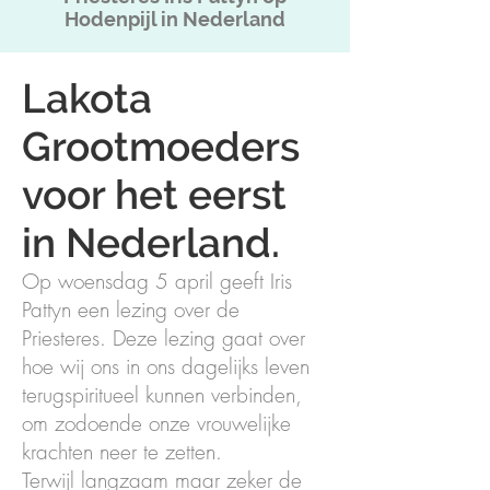
Hodenpijl in Nederland
Lakota
Grootmoeders
voor het eerst
in Nederland.
Op woensdag 5 april geeft Iris
Pattyn een lezing over de
Priesteres. Deze lezing gaat over
hoe wij ons in ons dagelijks leven
terugspiritueel kunnen verbinden,
om zodoende onze vrouwelijke
krachten neer te zetten.
Terwijl langzaam maar zeker de