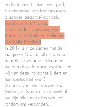
ondersteunen bij hun levenspad,
als onderdeel van haar trouwens
bijzonder ‘geaarde’ aanpak.
Daarbij zullen 2 Lakota
grootmoeders aanwezig zijn,
Barbara Dull Knife en Dellmarie
Dull Knife Bradfield
.
In 2014 zijn ze samen met de
Indiginous Grandmothers gereisd
naar Rome waar ze ontvangen
werden door de paus. Wat kunnen
wij van deze Indiaanse Elders en
hun spiritualiteit leren?
De basis van hun levensvisie is
Mitakuye Oyasin in de Sioux-taal :
we zijn allen met alles wat leeft
rondom ons verbonden.