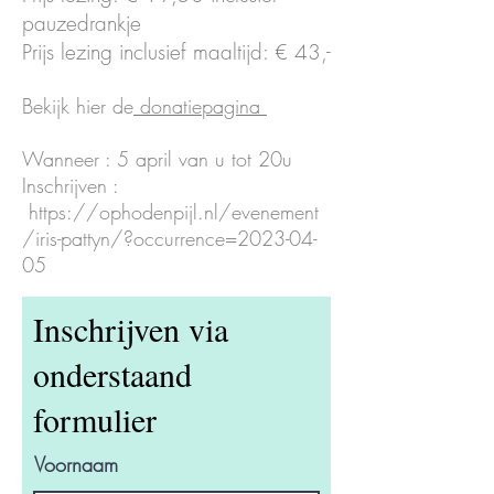
pauzedrankje
Prijs lezing inclusief maaltijd: € 43,-
Bekijk hier de
donatiepagina
Wanneer : 5 april van u tot 20u
Inschrijven :
https://ophodenpijl.nl/evenement
/iris-pattyn/?occurrence=2023-04-
05
Inschrijven via
onderstaand
formulier
Voornaam