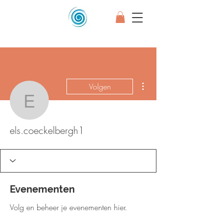
Meer acties
Volgen
els.coeckelbergh1
els.coeckelbergh1
Evenementen
Volg en beheer je evenementen hier.