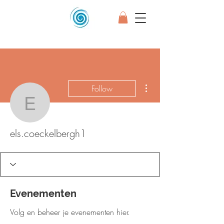
More actions
Follow
els.coeckelbergh1
els.coeckelbergh1
Evenementen
Volg en beheer je evenementen hier.